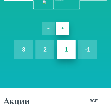
Снежная королева
–
+
3
2
1
-1
Акции
ВСЕ