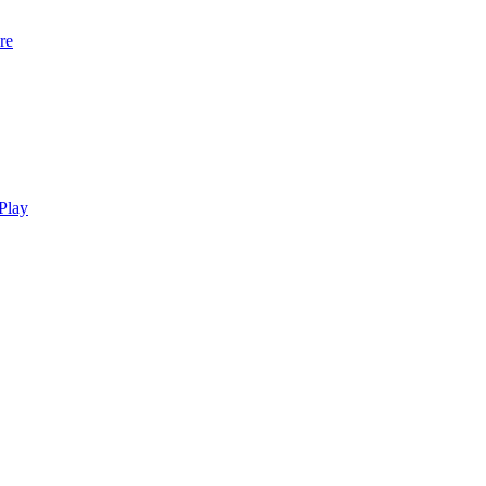
re
Play