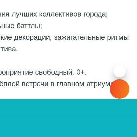
ния лучших коллективов города;
ьные баттлы;
ские декорации, зажигательные ритмы
тива.
роприятие свободный. 0+.
ёплой встречи в главном атриуме!