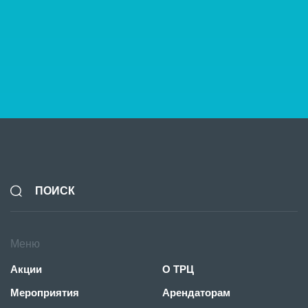
20 июня - 4 ноября
Акция «Выиграй автомобиль в ТРЦ «Ривьера
Меню
Акции
О ТРЦ
Мероприятия
Арендаторам