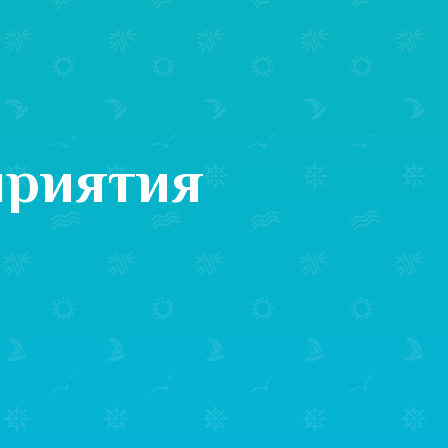
приятия
ь в ТРЦ «Ривьера»