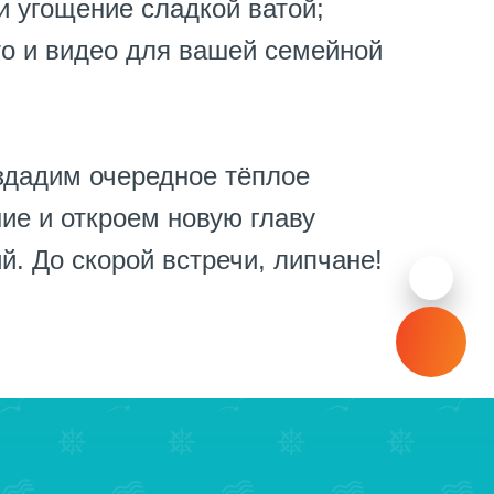
и угощение сладкой ватой;
то и видео для вашей семейной
здадим очередное тёплое
ие и откроем новую главу
й. До скорой встречи, липчане!